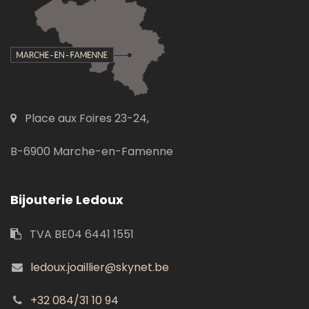
Place aux Foires 23-24,
B-6900 Marche-en-Famenne
Bijouterie Ledoux
TVA BE04 6441 1551
ledoux.joaillier@skynet.be
+32 084/31 10 94