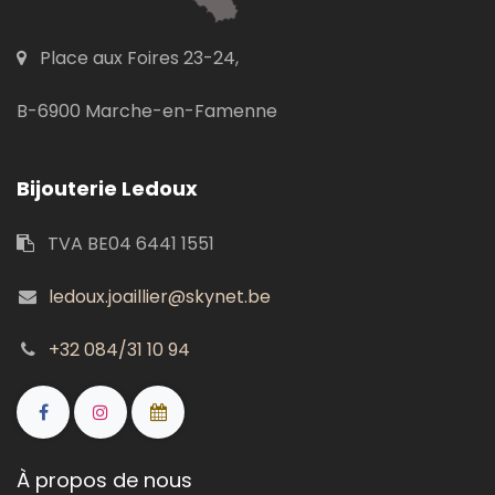
Place aux Foires 23-24,
B-6900 Marche-en-Famenne
Bijouterie Ledoux
TVA BE04 6441 1551
ledoux.joaillier@skynet.be
+32 084/31 10 94
À propos de nous