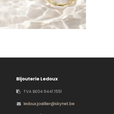
Bijouterie Ledoux
TVA BE04 6441 1551
ledoux.joaillier@skynet.be