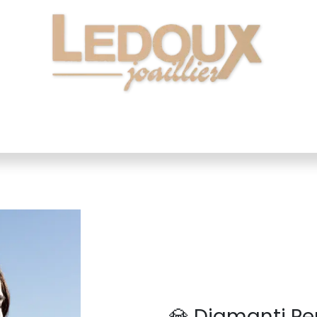
 Montres
Nos Bijoux
Alliances
Notre Ateli
💎 Diamanti Per