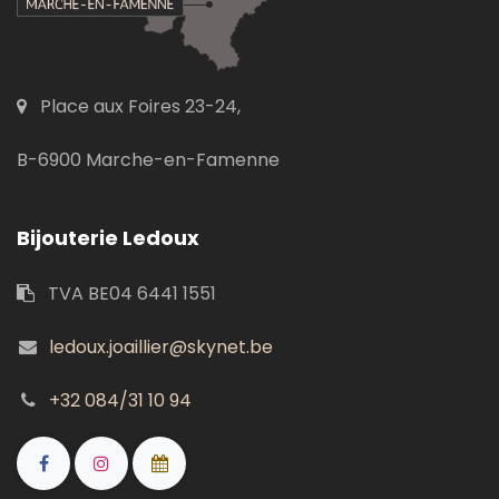
Place aux Foires 23-24,
B-6900 Marche-en-Famenne
Bijouterie Ledoux
TVA BE04 6441 1551
ledoux.joaillier@skynet.be
+32 084/31 10 94