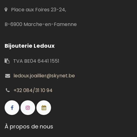
Place aux Foires 23-24,
B-6900 Marche-en-Famenne
Bijouterie Ledoux
TVA BE04 6441 1551
ledoux.joaillier@skynet.be
+32 084/31 10 94
À propos de nous