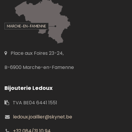
Place aux Foires 23-24,
B-6900 Marche-en-Famenne
Bijouterie Ledoux
TVA BE04 6441 1551
ledoux.joaillier@skynet.be
+32 084/31 10 94