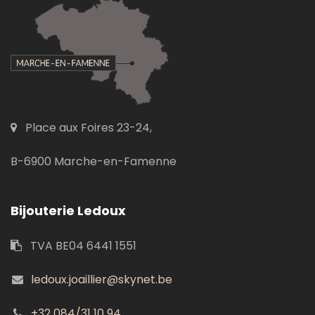
Place aux Foires 23-24,
B-6900 Marche-en-Famenne
Bijouterie Ledoux
TVA BE04 6441 1551
ledoux.joaillier@skynet.be
+32 084/31 10 94