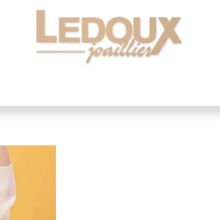
 Montres
Nos Bijoux
Alliances
Notre Ateli