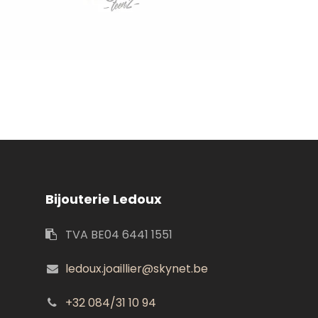
Bijouterie Ledoux
TVA BE04 6441 1551
ledoux.joaillier@skynet.be
+32 084/31 10 94